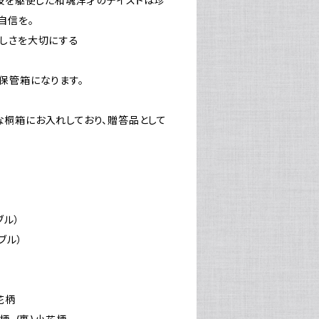
。技を駆使した和魂洋才のテイストは珍
自信を。
しさを大切にする
保管箱になります。
桐箱にお入れしており、贈答品として
ブル）
ブル）
花柄