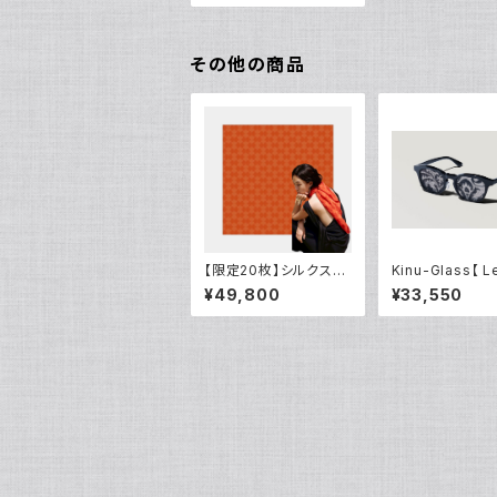
その他の商品
【限定20枚】シルクスカ
Kinu-Glass【 L
ーフ（銀杏 Ichou）90x
ack】15点限定
¥49,800
¥33,550
90cm