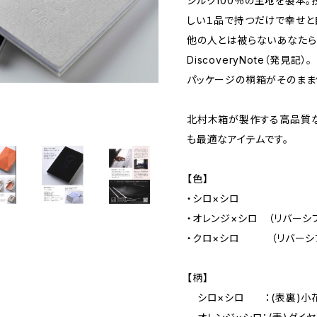
シルク100％の生地を製本
しい１品で持つだけで幸せと
他の人とは被らないあなたら
DiscoveryNote（発見記）。
パッケージの桐箱がそのまま
北村木箱が製作する高品質な
も最適なアイテムです。
【色】
・シロ×シロ
・オレンジ×シロ （リバーシ
・クロ×シロ （リバーシ
【柄】
シロ×シロ ：(表裏)小