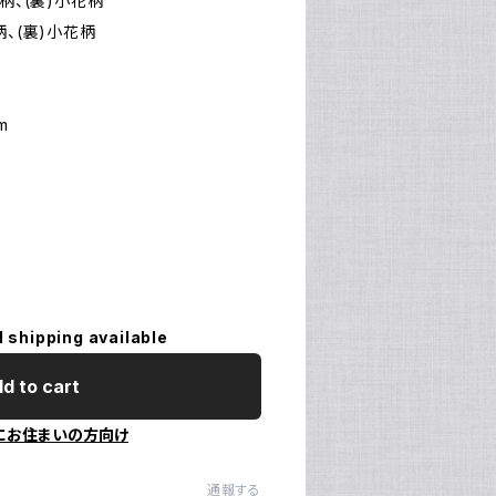
柄、(裏)小花柄
、(裏)小花柄
m
m
l shipping available
d to cart
にお住まいの方向け
通報する