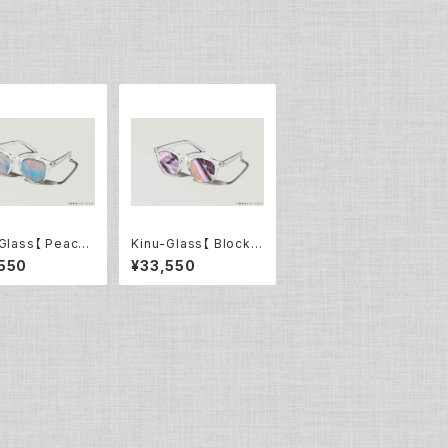
Glass【 Peacoc
Kinu-Glass【 Block S
6点限定
tripe 】7点限定
550
¥33,550