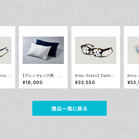
eno Bl
【グレンチェック柄 数
Kinu-Glass【 Dalmati
Kinu-
量限定】世界初！洗濯機
an 】4点限定
k 】
¥18,000
¥33,550
¥33,
で60回洗える 絹枕カ
バー（抗菌防臭）
商品一覧に戻る